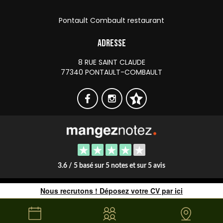
Pontault Combault restaurant
Adresse
8 RUE SAINT CLAUDE
77340 PONTAULT-COMBAULT
3.6 / 5 basé sur 5 notes et sur 5 avis
Copyright © 2026 Le Ink - Site web créé par
RestoPro
-
mentions légales
Nous recrutons ! Déposez votre CV par ici