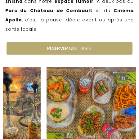
shisha
dans notre
espace fumoir
. À deux pas du
Parc du Château
de Combault
et du
Cinéma
Apollo
, c’est la pause idéale avant ou après une
sortie locale.
RÉSERVER UNE TABLE