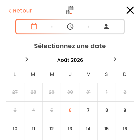
Retour
Sélectionnez une date
2026
août
2026
septe
27
28
29
30
31
1
2
3
4
5
6
7
8
9
10
11
12
13
14
15
16